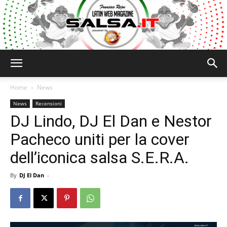
Salsa.it
Home
News
News
Recensioni
DJ Lindo, DJ El Dan e Nestor
Pacheco uniti per la cover
dell’iconica salsa S.E.R.A.
By
DJ El Dan
-