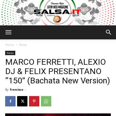
Salsa.it
Home
News
News
MARCO FERRETTI, ALEXIO
DJ & FELIX PRESENTANO
“150” (Bachata New Version)
By
Francisco
-