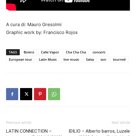
A cura di: Mauro Gresolmi
Graphic work by: Francisco Rojos
TAGS
Bolero
Calle Vapor
Cha Cha Cha
concerti
European tour
Latin Music
live music
Salsa
son
tourneé
Previous article
Next article
LATIN CONNECTION –
IDILIO – Alberto barros, Luzele