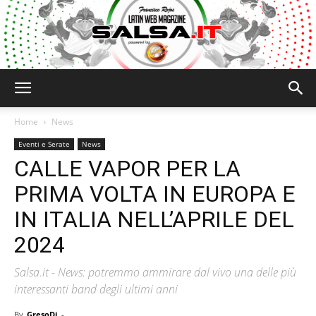
Salsa.it
Home
News
Eventi e Serate
News
CALLE VAPOR PER LA
PRIMA VOLTA IN EUROPA E
IN ITALIA NELL’APRILE DEL
2024
Salsa.it - News: potremmo ammirare dal vivo una delle più
interessanti band degli ultimi anni
By
GresoDj
-