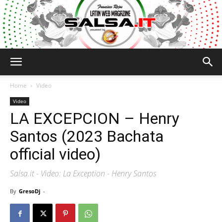
Salsa.it
Home
Video
Video
LA EXCEPCION – Henry
Santos (2023 Bachata
official video)
Salsa.it - Video: La Exception - Henry Santos
By
GresoDj
-