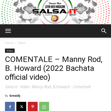
Salsa.it
Home
Video
Video
COMENTALE – Manny Rod,
B. Howard (2022 Bachata
official video)
Salsa.it - Video: Manny Rod, B.Howard - Comentale
By
GresoDj
-