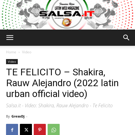
Salsa.it
Home
Video
Video
TE FELICITO – Shakira,
Rauw Alejandro (2022 latin
urban official video)
Salsa.it - Video: Shakira, Rauw Alejandro - Te Felicito
By
GresoDj
-