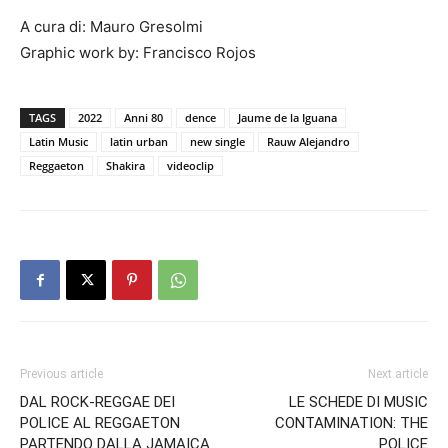
A cura di: Mauro Gresolmi
Graphic work by: Francisco Rojos
TAGS
2022
Anni 80
dence
Jaume de la Iguana
Latin Music
latin urban
new single
Rauw Alejandro
Reggaeton
Shakira
videoclip
Previous article
Next article
DAL ROCK-REGGAE DEI
LE SCHEDE DI MUSIC
POLICE AL REGGAETON
CONTAMINATION: THE
PARTENDO DALLA JAMAICA
POLICE