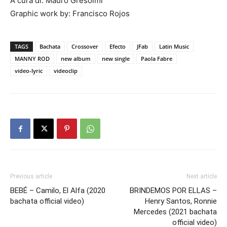
A cura di: Mauro Gresolmi
Graphic work by: Francisco Rojos
TAGS
Bachata
Crossover
Efecto
JFab
Latin Music
MANNY ROD
new album
new single
Paola Fabre
video-lyric
videoclip
Previous article
Next article
BEBÉ – Camilo, El Alfa (2020
BRINDEMOS POR ELLAS –
bachata official video)
Henry Santos, Ronnie
Mercedes (2021 bachata
official video)