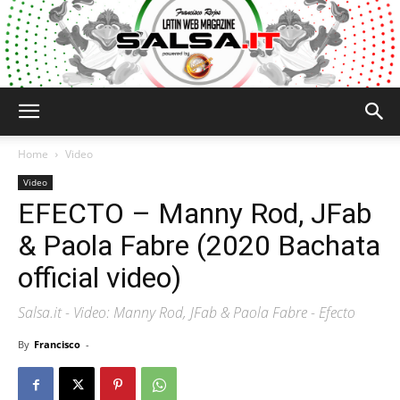
Salsa.it
Home
Video
Video
EFECTO – Manny Rod, JFab
& Paola Fabre (2020 Bachata
official video)
Salsa.it - Video: Manny Rod, JFab & Paola Fabre - Efecto
By
Francisco
-