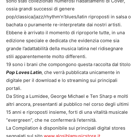
sono stati collezionati numerosi riadattamenti di Cover,
ossia grandi successi di genere
pop/classica/jazz/rhythm’n’blues/latin riproposti in salsa o
bachata o puramente re-interpretate dai nostri artisti.
Ebbene è arrivato il momento di riproporle tutte, in una
edizione speciale e dedicata che evidenzia come sia
grande l’adattabilità della musica latina nel ridisegnare
stili apparentemente molto differenti.
19 sono i brani che compongono questa raccolta dal titolo
Pop Loves Latin
, che verrà pubblicata unicamente in
digitale per il download e lo streaming sui principali
portali.
Da Sting a Lumidee, George Michael e Ten Sharp e molti
altri ancora, presentanti al pubblico nel corso degli ultimi
15 anni e riproposti insieme, forti di una vitalità musicale
“evergreen”, che ne confermerà l’eternità.
La Compilation è disponibile sui principali digital stores
segnalati sul sito
www.alosiblamusicstore.it