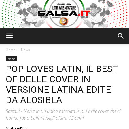
Salsa.it
Home
News
News
POP LOVES LATIN, IL BEST
OF DELLE COVER IN
VERSIONE LATINA EDITE
DA ALOSIBLA
Salsa.it - News: In un'unica raccolta le più belle cover che ci
hanno fatto ballare negli ultimi 15 anni
By
GresoDj
-