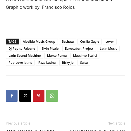
Graphic work by: Francisco Rojos
TAGS
Alosibla Music Group
Bachata
Cecilia Gayle
cover
Dj Pepito Falcone
Elvin Picale
Eurocuban Project
Latin Music
Latin Sound Machine
Marco Puma
Massimo Scalici
Pop Love latins
Raza Latina
Ricky jo
Salsa
Previous article
Next article