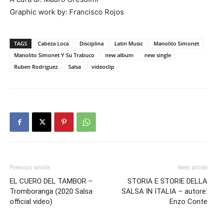
Graphic work by: Francisco Rojos
TAGS
Cabeza Loca
Disciplina
Latin Music
Manolito Simonet
Manolito Simonet Y Su Trabuco
new album
new single
Ruben Rodriguez
Salsa
videoclip
Previous article
Next article
EL CUERO DEL TAMBOR –
STORIA E STORIE DELLA
Tromboranga (2020 Salsa
SALSA IN ITALIA – autore:
official video)
Enzo Conte