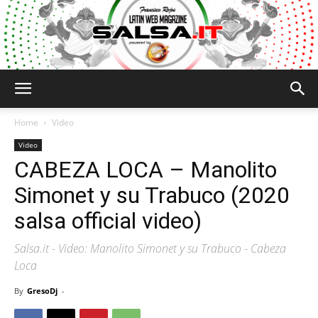
Salsa.it
Home
Video
Video
CABEZA LOCA – Manolito
Simonet y su Trabuco (2020
salsa official video)
Salsa.it - Video: Manolito Simonet y su Trabuco - Cabeza
Loca
By
GresoDj
-