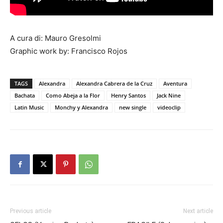
A cura di: Mauro Gresolmi
Graphic work by: Francisco Rojos
TAGS
Alexandra
Alexandra Cabrera de la Cruz
Aventura
Bachata
Como Abeja a la Flor
Henry Santos
Jack Nine
Latin Music
Monchy y Alexandra
new single
videoclip
Previous article
Next article