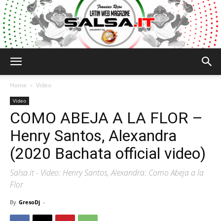
Salsa.it
Home
Video
Video
COMO ABEJA A LA FLOR –
Henry Santos, Alexandra
(2020 Bachata official video)
Salsa.it - Video: Henry Santos, Alexandra: Como Abeja a la
Flor
By
GresoDj
-