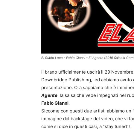
El Rubio Loco - Fabio Gianni - El Agente (2019 Salsa.it Comp
Il brano ufficialmente uscirà il 29 Novembre 
Downbridge Publishing, ed abbiamo avuto già
presentazione. Ora sappiamo che è imminent
Agente
, la salsa che vede impegnati nel ruo
F
abio Gianni
.
Siccome con questi due artisti abbiamo un “c
immagine dal backstage del video, che vi fa
come si dice in questi casi, a “stay tuned”!