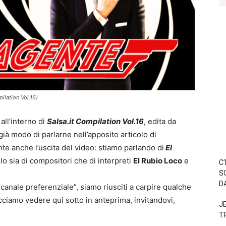
ilation Vol.16)
all’interno di
Salsa.it Compilation Vol.16
, edita da
 modo di parlarne nell’apposito articolo di
e anche l’uscita del video: stiamo parlando di
El
lo sia di compositori che di interpreti
El Rubio Loco
e
C
S
D
anale preferenziale”, siamo riusciti a carpire qualche
cciamo vedere qui sotto in anteprima, invitandovi,
J
T