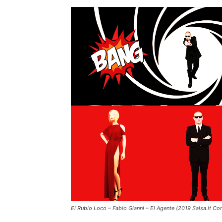
El Rubio Loco – Fabio Gianni – El Agente (2019 Salsa.it Co