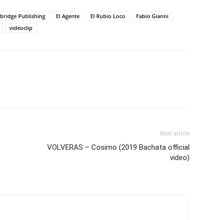
ridge Publishing
El Agente
El Rubio Loco
Fabio Gianni
videoclip
Next article
VOLVERAS – Cosimo (2019 Bachata official
video)