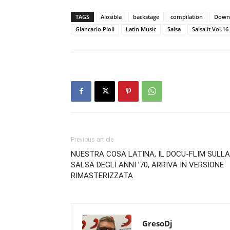
TAGS
Alosibla
backstage
compilation
Downb
Giancarlo Pioli
Latin Music
Salsa
Salsa.it Vol.16
Previous article
NUESTRA COSA LATINA, IL DOCU-FLIM SULLA
SALSA DEGLI ANNI ’70, ARRIVA IN VERSIONE
RIMASTERIZZATA
GresoDj