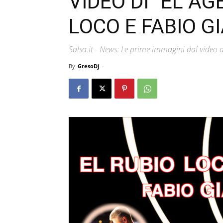
VIDEO DI “EL AG
LOCO E FABIO G
Salsa.it - News: Le prime immagini dal video d
By
GresoDj
-