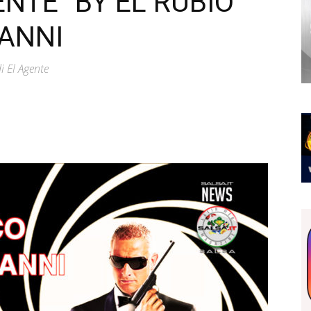
ENTE” BY EL RUBIO
IANNI
i El Agente