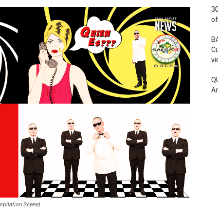
30
of
BA
Cu
vi
QU
An
mpilation Scene)