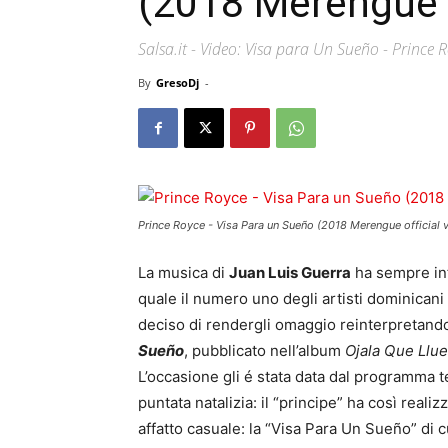
(2018 Merengue o
Salsa.it - Video: Visa para Un Sueño - Prince 
By
GresoDj
-
Prince Royce - Visa Para un Sueño (2018 Merengue official 
La musica di
Juan Luis Guerra
ha sempre inf
quale il numero uno degli artisti dominicani
deciso di rendergli omaggio reinterpretand
Sueño
, pubblicato nell’album
Ojala Que Llue
L’occasione gli é stata data dal programma t
puntata natalizia: il “principe” ha così reali
affatto casuale: la “Visa Para Un Sueño” di cu