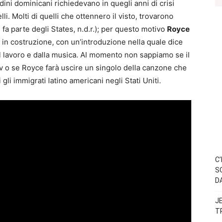
adini dominicani richiedevano in quegli anni di crisi
. Molti di quelli che ottennero il visto, trovarono
fa parte degli States, n.d.r.); per questo motivo
Royce
 in costruzione, con un’introduzione nella quale dice
al lavoro e dalla musica. Al momento non sappiamo se il
tv o se Royce farà uscire un singolo della canzone che
i gli immigrati latino americani negli Stati Uniti.
C
S
D
J
T