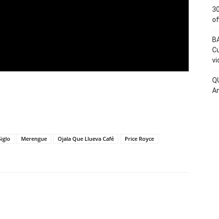
30
of
BA
Cu
vi
QU
An
iglo
Merengue
Ojala Que Llueva Café
Price Royce