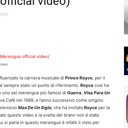
fficial video)
Royce
video)
luenzato la carriera musicale di
Prince Royce
, per il
 é sempre stato un punto di riferimento.
Royce
così ha
o uno sei merengue più famosi di
Guerra
,
Visa Para Un
va Café
nel 1988, e l’anno successivo come singolo.
elevisivo
Mas De Un Siglo
, che ha invitato
Royce
per la
zzato questo video e la svelta del brano non é stata
i si parla in questo merengue é infatti il visto per