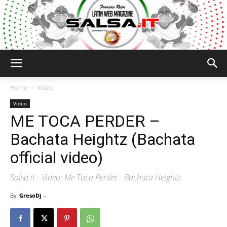
Salsa.it
Home
Video
Video
ME TOCA PERDER –
Bachata Heightz (Bachata
official video)
Salsa.it - Video: Me Toca Perder - Bachata Heightz
By
GresoDj
-