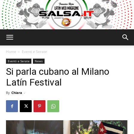
Salsa.it
Home
Eventi e Serate
Eventi e Serate
News
Si parla cubano al Milano
Latín Festival
By
Chiara
-