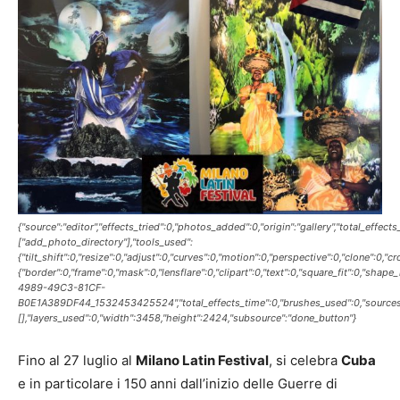
{"source":"editor","effects_tried":0,"photos_added":0,"origin":"gallery","total_effect
["add_photo_directory"],"tools_used":
{"tilt_shift":0,"resize":0,"adjust":0,"curves":0,"motion":0,"perspective":0,"clone":0,"
{"border":0,"frame":0,"mask":0,"lensflare":0,"clipart":0,"text":0,"square_fit":0,"shap
4989-49C3-81CF-
B0E1A389DF44_1532453425524","total_effects_time":0,"brushes_used":0,"sources
[],"layers_used":0,"width":3458,"height":2424,"subsource":"done_button"}
Fino al 27 luglio al
Milano Latin Festival
, si celebra
Cuba
e in particolare i 150 anni dall’inizio delle Guerre di