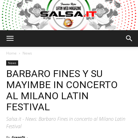
Salsa.it
Home
News
News
BARBARO FINES Y SU
MAYIMBE IN CONCERTO
AL MILANO LATIN
FESTIVAL
Salsa.it - News: Barbaro Fines in concerto al Milano Latin
Festival
By
GresoDj
-