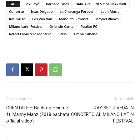
TAGS
Bakuleyé
Barbaro Fines
BARBARO FINES Y SU MAYIMBE
Concerto
Issac Delgado
La Charanga Forever
Latin Music
live music
Los Van Van
Manolito Simonet
Maykel Blanco
Milano Latin Festival
Orlando Canto
Paulito FG
Rafael Labarrera Montero
Salsa
Timba Cubana
Previous article
Next article
CUENTALE – Bachata Heightz
RAY SEPULVEDA IN
ft. Manny Manz (2018 bachata
CONCERTO AL MILANO LATIN
official video)
FESTIVAL