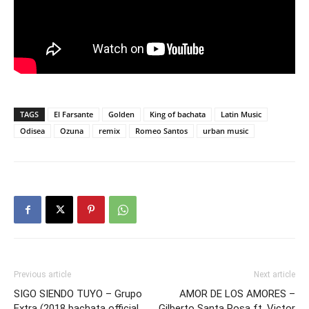
TAGS
El Farsante
Golden
King of bachata
Latin Music
Odisea
Ozuna
remix
Romeo Santos
urban music
Previous article
Next article
SIGO SIENDO TUYO – Grupo
AMOR DE LOS AMORES –
Extra (2018 bachata official
Gilberto Santa Rosa ft. Victor