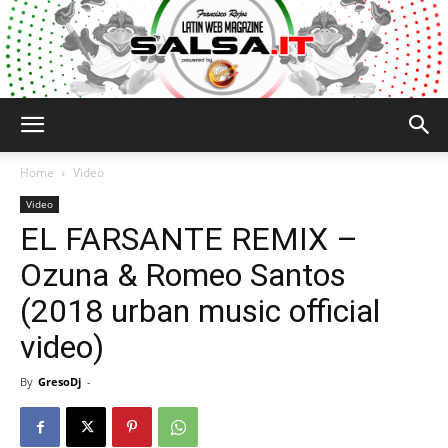
Salsa.it
Home
Video
Video
EL FARSANTE REMIX –
Ozuna & Romeo Santos
(2018 urban music official
video)
By
GresoDj
-