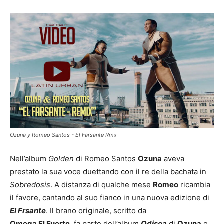
Ozuna y Romeo Santos - El Farsante Rmx
Nell’album
Golden
di Romeo Santos
Ozuna
aveva
prestato la sua voce duettando con il re della bachata in
Sobredosis
. A distanza di qualche mese
Romeo
ricambia
il favore, cantando al suo fianco in una nuova edizione di
El Frsante
. Il brano originale, scritto da
Omega El Fuerte
, fa parte dell’album
Odisea
di
Ozuna
e