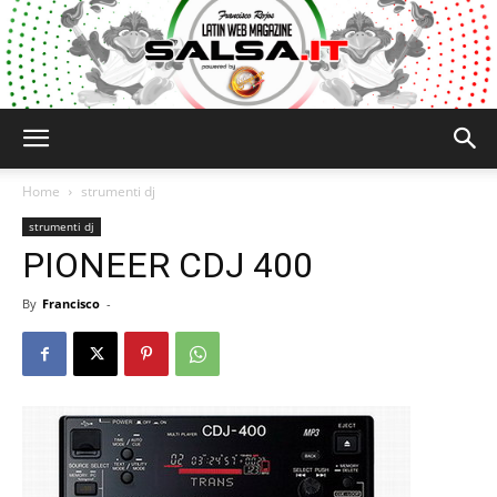
Salsa.it
Home
strumenti dj
strumenti dj
PIONEER CDJ 400
By
Francisco
-