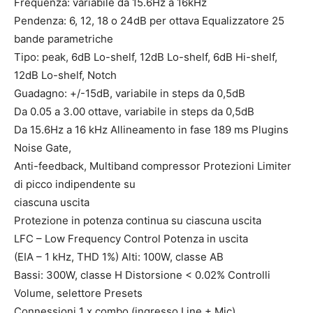
Frequenza: variabile da 15.6Hz a 16kHz
Pendenza: 6, 12, 18 o 24dB per ottava Equalizzatore 25
bande parametriche
Tipo: peak, 6dB Lo-shelf, 12dB Lo-shelf, 6dB Hi-shelf,
12dB Lo-shelf, Notch
Guadagno: +/-15dB, variabile in steps da 0,5dB
Da 0.05 a 3.00 ottave, variabile in steps da 0,5dB
Da 15.6Hz a 16 kHz Allineamento in fase 189 ms Plugins
Noise Gate,
Anti-feedback, Multiband compressor Protezioni Limiter
di picco indipendente su
ciascuna uscita
Protezione in potenza continua su ciascuna uscita
LFC – Low Frequency Control Potenza in uscita
(EIA – 1 kHz, THD 1%) Alti: 100W, classe AB
Bassi: 300W, classe H Distorsione < 0.02% Controlli
Volume, selettore Presets
Connessioni 1 x combo (ingresso Line + Mic)