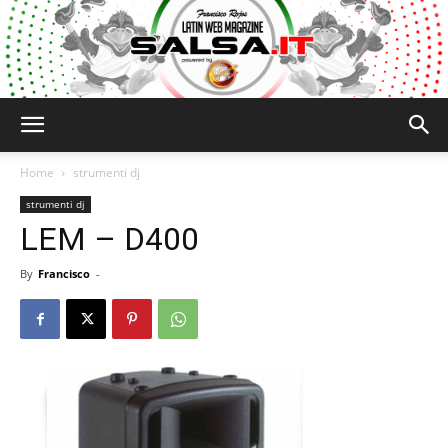
Salsa.it
Home
strumenti dj
strumenti dj
LEM – D400
By
Francisco
-