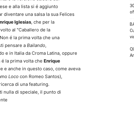
30
e e alla lista si é aggiunto
of
r diventare una salsa la sua Felices
nrique Iglesias
, che per la
BA
ivolto al "Caballero de la
Cu
vi
 Non é la prima volta che una
sti pensare a
Bailando
,
QU
 e in Italia da Croma Latina, oppure
An
 é la prima volta che
Enrique
re e anche in questo caso, come aveva
iamo
Loco
con Romeo Santos),
ricerca di una featuring.
 nulla di speciale, il punto di
ente