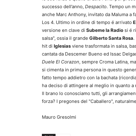
successo dell’anno,
Despacito
. Tempo un mes
anche Marc Anthony, invitato da Maluma a fa
Los 4. Ultimo in ordine di tempo é arrivato
E
versione en clave di
Subeme la Radio
si é r
salsa", ossia il grande
Gilberto Santa Rosa
.
hit di
Iglesias
viene trasformata in salsa, ba
cantata da Descemer Bueno ed Issac Delgado
Duele El Corazon
, sempre Croma Latina, ma
si cimenta in prima persona in questo gene
fatto tempo addietro con la bachata (ricord
ha deciso di attingere al meglio in quanto a 
Il brano lo conosciamo tutti, gli arrangiamenti
forza? I pregones del "Caballero", naturalm
Mauro Gresolmi