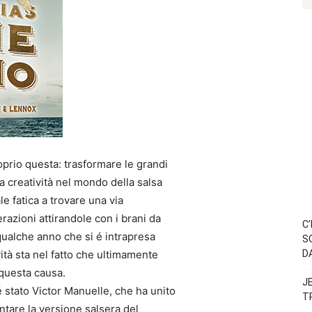
rio questa: trasformare le grandi
a creatività nel mondo della salsa
e fatica a trovare una via
erazioni attirandole con i brani da
C
 qualche anno che si é intrapresa
S
ità sta nel fatto che ultimamente
D
 questa causa.
J
 stato Victor Manuelle, che ha unito
T
ntare la versione salsera del