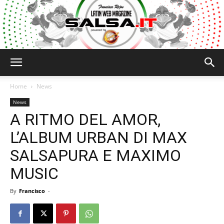
Salsa.it
Home
News
News
A RITMO DEL AMOR,
L’ALBUM URBAN DI MAX
SALSAPURA E MAXIMO
MUSIC
By
Francisco
-