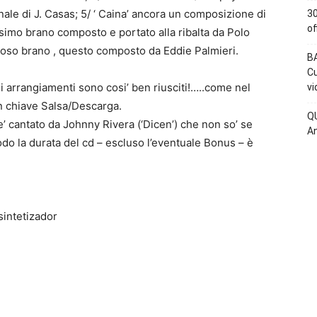
ale di J. Casas; 5/ ‘ Caina’ ancora un composizione di
30
of
ssimo brano composto e portato alla ribalta da Polo
moso brano , questo composto da Eddie Palmieri.
BA
Cu
 arrangiamenti sono cosi’ ben riusciti!…..come nel
vi
n chiave Salsa/Descarga.
QU
e’ cantato da Johnny Rivera (‘Dicen’) che non so’ se
An
odo la durata del cd – escluso l’eventuale Bonus – è
sintetizador