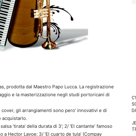
s, prodotta dal Maestro Papo Lucca. La registrazione
aggio e la masterizzazione negli studi portoricani di
C
S
 cover, gli arrangiamenti sono pero’ innovativi e di
D
e acquistarlo.
J
salsa ‘tirata’ della durata di 3’; 2/ ‘El cantante’ famoso
T
a Hector Lavoe; 3/ ‘El cuarto de tula’ (Compay