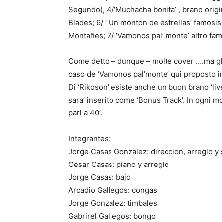
Segundo), 4/‘Muchacha bonita’ , brano origin
Blades; 6/ ‘ Un monton de estrellas’ famosi
Montañes; 7/ ‘Vamonos pal’ monte’ altro fa
Come detto – dunque – molte cover ….ma gli
caso de ‘Vamonos pal’monte’ qui proposto i
Di ‘Rikoson’ esiste anche un buon brano ‘liv
sara’ inserito come ‘Bonus Track’. In ogni m
pari a 40’.
Integrantes:
Jorge Casas Gonzalez: direccion, arreglo y 
Cesar Casas: piano y arreglo
Jorge Casas: bajo
Arcadio Gallegos: congas
Jorge Gonzalez: timbales
Gabrirel Gallegos: bongo