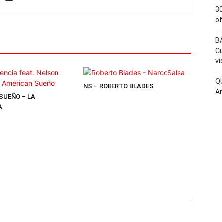
30
of
BA
Cu
vi
QU
NS – ROBERTO BLADES
An
SUEÑO – LA
A