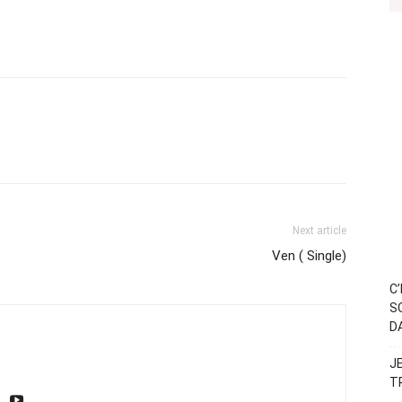
Next article
Ven ( Single)
C
S
D
J
T