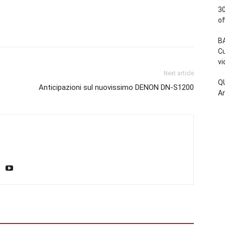
30
of
BA
Cu
vi
Next article
QU
Anticipazioni sul nuovissimo DENON DN-S1200
An