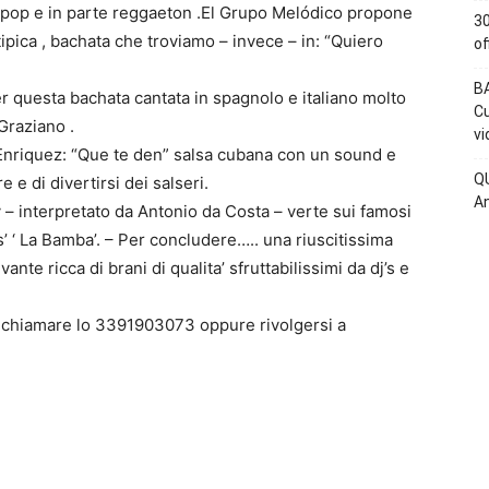
pop e in parte reggaeton .El Grupo Melódico propone
30
ipica , bachata che troviamo – invece – in: “Quiero
of
BA
er questa bachata cantata in spagnolo e italiano molto
Cu
 Graziano .
vi
 Enriquez: “Que te den” salsa cubana con un sound e
QU
e e di divertirsi dei salseri.
An
 – interpretato da Antonio da Costa – verte sui famosi
es’ ‘ La Bamba’. – Per concludere….. una riuscitissima
nte ricca di brani di qualita’ sfruttabilissimi da dj’s e
hiamare lo 3391903073 oppure rivolgersi a