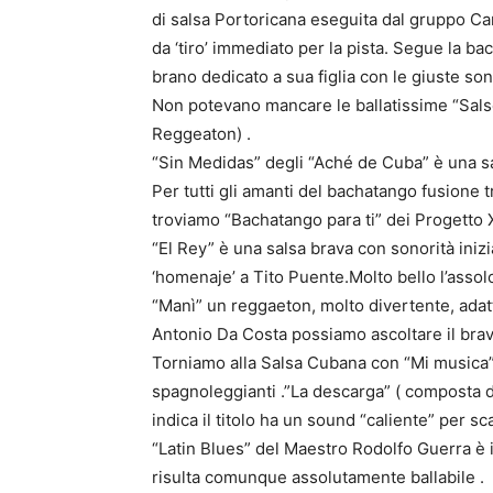
di salsa Portoricana eseguita dal gruppo Car
da ‘tiro’ immediato per la pista. Segue la b
brano dedicato a sua figlia con le giuste sono
Non potevano mancare le ballatissime “Salse
Reggeaton) .
“Sin Medidas” degli “Aché de Cuba” è una s
Per tutti gli amanti del bachatango fusione
troviamo “Bachatango para ti” dei Progetto X
“El Rey” è una salsa brava con sonorità inizi
‘homenaje’ a Tito Puente.Molto bello l’assol
“Manì” un reggaeton, molto divertente, adat
Antonio Da Costa possiamo ascoltare il br
Torniamo alla Salsa Cubana con “Mi musica” 
spagnoleggianti .”La descarga” ( composta 
indica il titolo ha un sound “caliente” per sca
“Latin Blues” del Maestro Rodolfo Guerra è i
risulta comunque assolutamente ballabile .