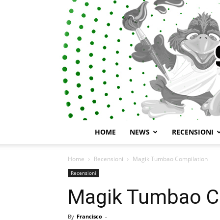
HOME
NEWS
RECENSIONI
Home
Recensioni
Magik Tumbao Compilation
Recensioni
Magik Tumbao C
By
Francisco
-