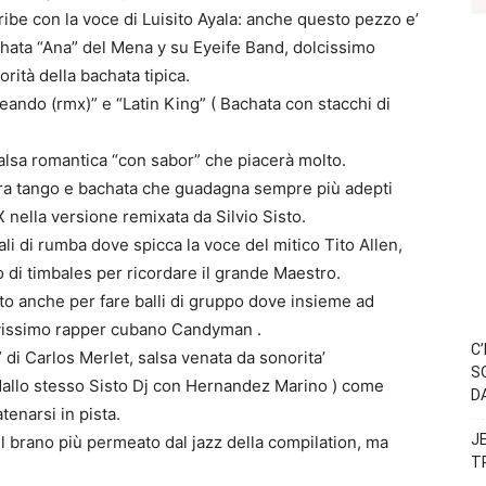
ibe con la voce di Luisito Ayala: anche questo pezzo e’
achata “Ana” del Mena y su Eyeife Band, dolcissimo
rità della bachata tipica.
ando (rmx)” e “Latin King” ( Bachata con stacchi di
alsa romantica “con sabor” che piacerà molto.
 tra tango e bachata che guadagna sempre più adepti
 nella versione remixata da Silvio Sisto.
ali di rumba dove spicca la voce del mitico Tito Allen,
o di timbales per ricordare il grande Maestro.
to anche per fare balli di gruppo dove insieme ad
avissimo rapper cubano Candyman .
C
di Carlos Merlet, salsa venata da sonorita’
S
dallo stesso Sisto Dj con Hernandez Marino ) come
D
tenarsi in pista.
J
l brano più permeato dal jazz della compilation, ma
T