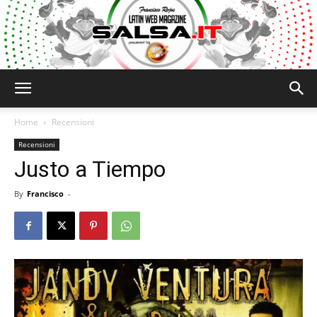
Salsa.it
Home
Recensioni
Recensioni
Justo a Tiempo
By
Francisco
-