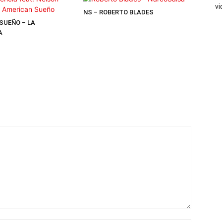
vi
NS – ROBERTO BLADES
SUEÑO – LA
A