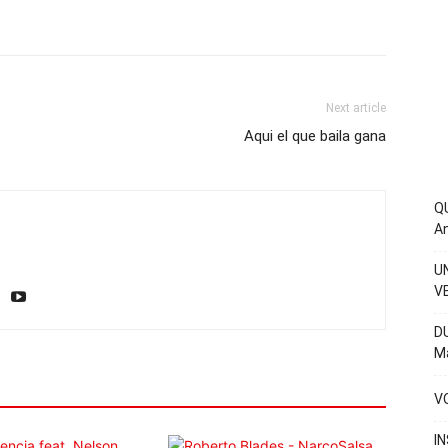
Next article
Aqui el que baila gana
QU
An
U
V
D
Ma
VO
IN