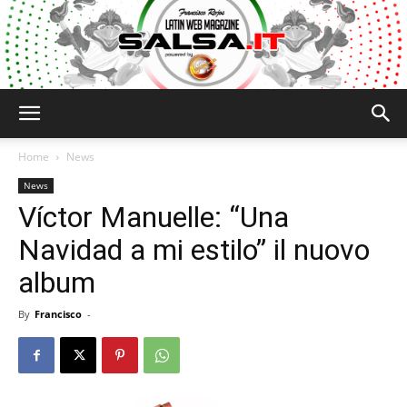
Salsa.it
Home
News
News
Víctor Manuelle: “Una
Navidad a mi estilo” il nuovo
album
By
Francisco
-