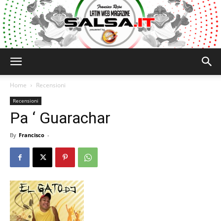
Salsa.it
Home
Recensioni
Recensioni
Pa ‘ Guarachar
By
Francisco
-