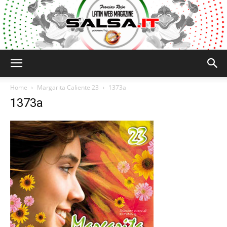
Salsa.it
Home
Margarita Caliente 23
1373a
1373a