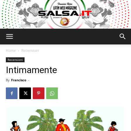
Salsa.it
Home
Recensioni
Recensioni
Intimamente
By
Francisco
-