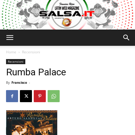
Salsa.it
Home
Recensioni
Recensioni
Rumba Palace
By
Francisco
-