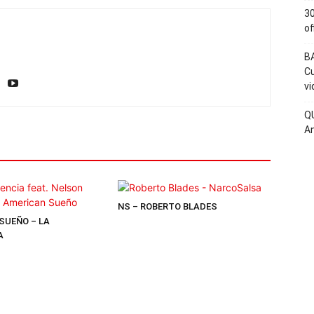
30
of
BA
Cu
vi
QU
An
NS – ROBERTO BLADES
SUEÑO – LA
A