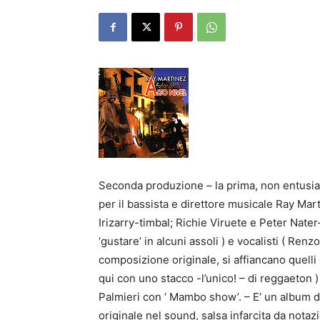
Seconda produzione – la prima, non entusiasm
per il bassista e direttore musicale Ray Mar
Irizarry-timbal; Richie Viruete e Peter Na
‘gustare’ in alcuni assoli ) e vocalisti ( Ren
composizione originale, si affiancano quelli
qui con uno stacco -l’unico! – di reggaeton )
Palmieri con ‘ Mambo show’. – E’ un album di 
originale nel sound, salsa infarcita da notaz