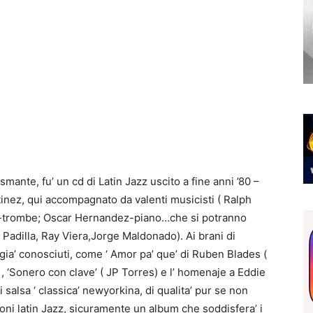
ante, fu’ un cd di Latin Jazz uscito a fine anni ’80 –
tinez, qui accompagnato da valenti musicisti ( Ralph
ter-trombe; Oscar Hernandez-piano…che si potranno
zo Padilla, Ray Viera,Jorge Maldonado). Ai brani di
 gia’ conosciuti, come ‘ Amor pa’ que’ di Ruben Blades (
 , ‘Sonero con clave’ ( JP Torres) e l’ homenaje a Eddie
salsa ‘ classica’ newyorkina, di qualita’ pur se non
ioni latin Jazz, sicuramente un album che soddisfera’ i