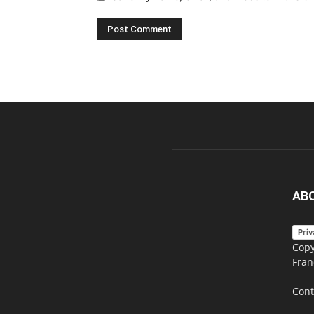
AB
Priv
Copy
Fran
Cont