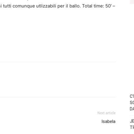
tutti comunque utlizzabili per il ballo. Total time: 50′ –
C
S
D
Next article
Isabela
J
T