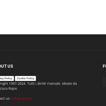
OUT US
F
acy Policy
Cookie Policy
right 1997-2024. Tutti i diritti riservati. Ideato da
cisco Rojos
act us:
info@salsa.it