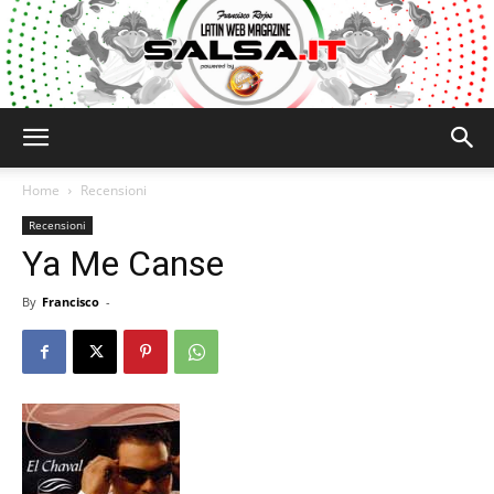
Salsa.it
Home
Recensioni
Recensioni
Ya Me Canse
By
Francisco
-