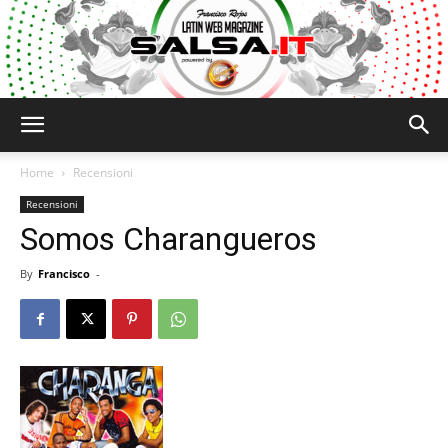
Salsa.it
Home
Recensioni
Recensioni
Somos Charangueros
By
Francisco
-