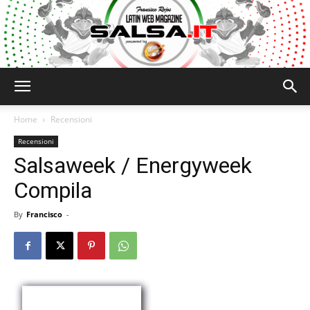
Salsa.it
Home
Recensioni
Recensioni
Salsaweek / Energyweek
Compila
By
Francisco
-