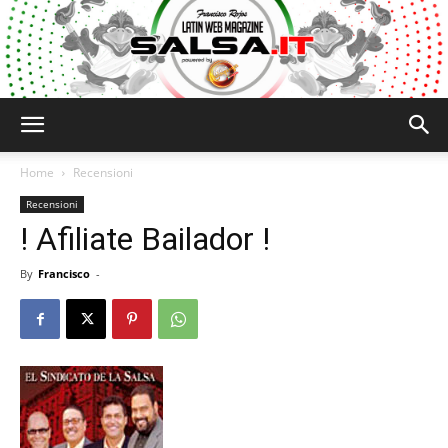
Salsa.it
Home
Recensioni
Recensioni
! Afiliate Bailador !
By
Francisco
-