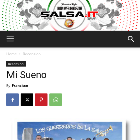
Salsa.it
Home
Recensioni
Recensioni
Mi Sueno
By
Francisco
-