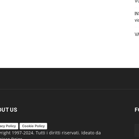
VO
IN
vi
V
OUT US
F
acy Policy
Cookie Policy
right 1997-2024. Tutti i diritti riservati. Ideato da