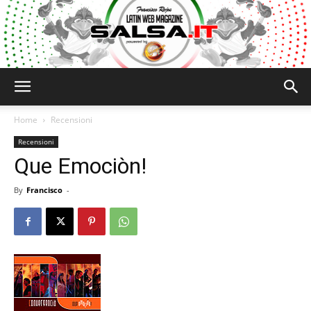
Salsa.it
Home
Recensioni
Recensioni
Que Emociòn!
By
Francisco
-