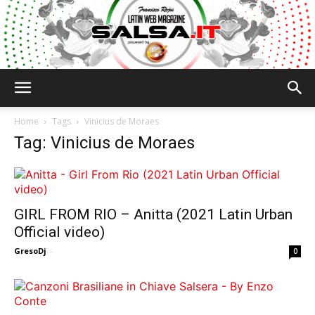
Salsa.it
Home
Tags
Vinicius de Moraes
Tag: Vinicius de Moraes
GIRL FROM RIO – Anitta (2021 Latin Urban
Official video)
GresoDj
-
0