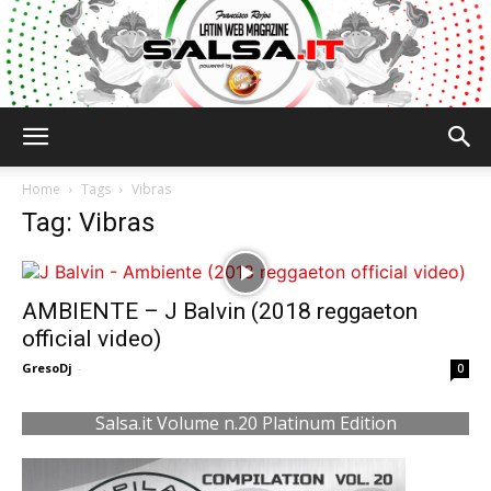
Salsa.it
Home
Tags
Vibras
Tag: Vibras
AMBIENTE – J Balvin (2018 reggaeton
official video)
GresoDj
-
0
Salsa.it Volume n.20 Platinum Edition