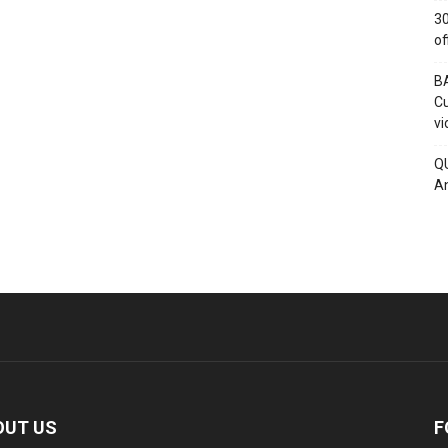
30
of
BA
Cu
vi
QU
An
OUT US
F