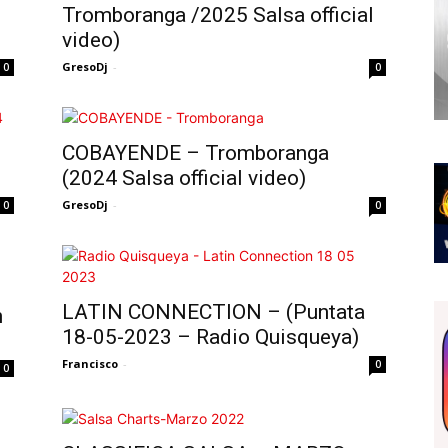
Tromboranga /2025 Salsa official
video)
GresoDj
-
0
0
COBAYENDE – Tromboranga
(2024 Salsa official video)
GresoDj
-
0
0
LATIN CONNECTION – (Puntata
n
18-05-2023 – Radio Quisqueya)
Francisco
-
0
0