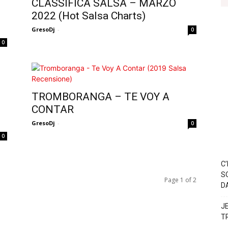
CLASSIFICA SALSA – MARZO
2022 (Hot Salsa Charts)
GresoDj
-
0
0
TROMBORANGA – TE VOY A
CONTAR
GresoDj
-
0
0
C
S
Page 1 of 2
D
J
T