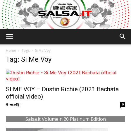
Salsa.it
Home
Tags
Si Me Voy
Tag: Si Me Voy
SI ME VOY – Dustin Richie (2021 Bachata
official video)
GresoDj
-
0
Salsa.it Volume n.20 Platinum Edition