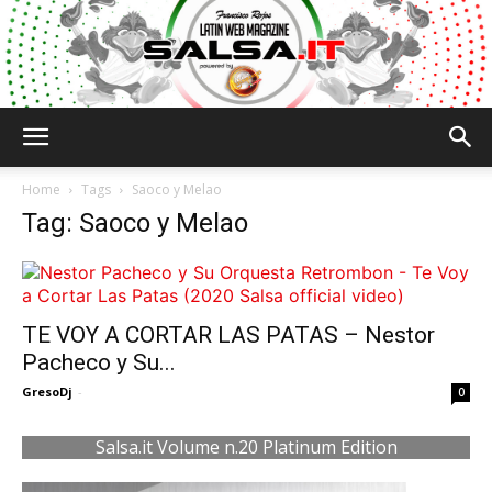
Salsa.it
Home
Tags
Saoco y Melao
Tag: Saoco y Melao
TE VOY A CORTAR LAS PATAS – Nestor
Pacheco y Su...
GresoDj
-
0
Salsa.it Volume n.20 Platinum Edition