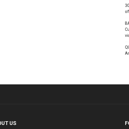
30
of
BA
Cu
vi
QU
An
OUT US
F