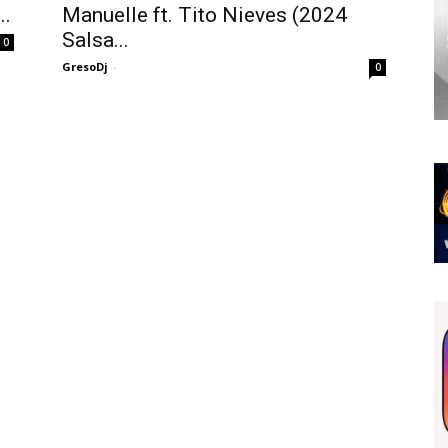
..
Manuelle ft. Tito Nieves (2024
Salsa...
0
GresoDj
-
0