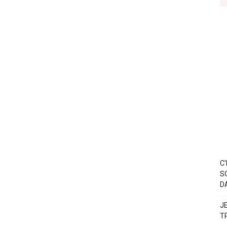
C
S
D
J
T