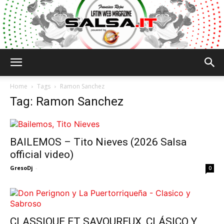
Salsa.it
Home
Tags
Ramon Sanchez
Tag: Ramon Sanchez
BAILEMOS – Tito Nieves (2026 Salsa
official video)
GresoDj
-
0
CLASSIQUE ET SAVOUREUX, CLÁSICO Y