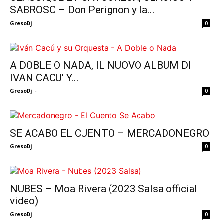
SABROSO – Don Perignon y la...
GresoDj
-
0
A DOBLE O NADA, IL NUOVO ALBUM DI
IVAN CACU’ Y...
GresoDj
-
0
SE ACABO EL CUENTO – MERCADONEGRO
GresoDj
-
0
NUBES – Moa Rivera (2023 Salsa official
video)
GresoDj
-
0