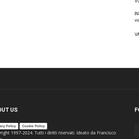
VO
IN
vi
V
OUT US
F
acy Policy
Cookie Policy
ight 1997-2024. Tutti i diritti riservati. Ideato da Francisco