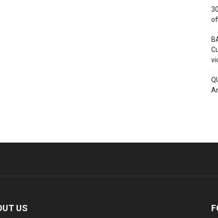
30
of
BA
Cu
vi
QU
An
OUT US
F