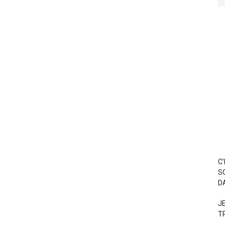
C
S
D
J
T