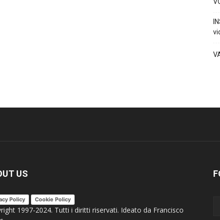
VO
IN
vi
V
OUT US
F
acy Policy
Cookie Policy
ight 1997-2024. Tutti i diritti riservati. Ideato da Francisco