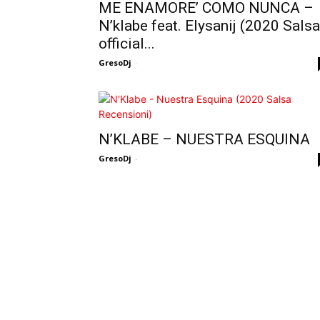
ME ENAMORE’ COMO NUNCA –
N’klabe feat. Elysanij (2020 Salsa
official...
GresoDj
-
N’KLABE – NUESTRA ESQUINA
GresoDj
-