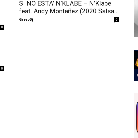
SI NO ESTA’ N’KLABE – N’Klabe
feat. Andy Montañez (2020 Salsa...
GresoDj
-
0
0
0