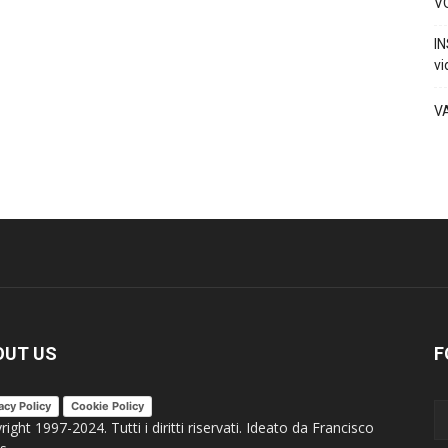
VO
IN
vi
V
OUT US
F
acy Policy
Cookie Policy
ight 1997-2024. Tutti i diritti riservati. Ideato da Francisco